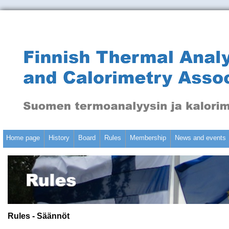
Home page
History
Board
Rules
Membership
News and events
Rules - Säännöt