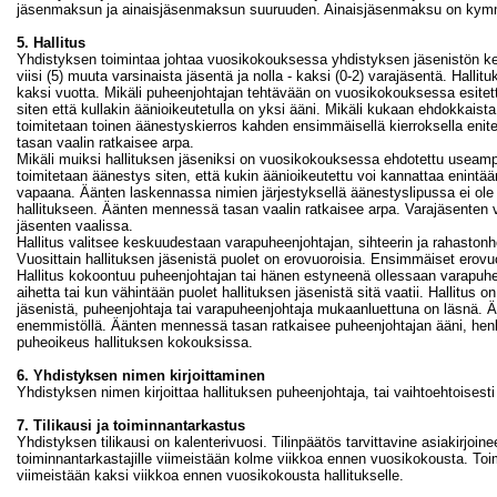
jäsenmaksun ja ainaisjäsenmaksun suuruuden. Ainaisjäsenmaksu on kym
5. Hallitus
Yhdistyksen toimintaa johtaa vuosikokouksessa yhdistyksen jäsenistön kes
viisi (5) muuta varsinaista jäsentä ja nolla - kaksi (0-2) varajäsentä. Hall
kaksi vuotta. Mikäli puheenjohtajan tehtävään on vuosikokouksessa esite
siten että kullakin äänioikeutetulla on yksi ääni. Mikäli kukaan ehdokkaist
toimitetaan toinen äänestyskierros kahden ensimmäisellä kierroksella en
tasan vaalin ratkaisee arpa.
Mikäli muiksi hallituksen jäseniksi on vuosikokouksessa ehdotettu useampi
toimitetaan äänestys siten, että kukin äänioikeutettu voi kannattaa enintä
vapaana. Äänten laskennassa nimien järjestyksellä äänestyslipussa ei ole
hallitukseen. Äänten mennessä tasan vaalin ratkaisee arpa. Varajäsenten 
jäsenten vaalissa.
Hallitus valitsee keskuudestaan varapuheenjohtajan, sihteerin ja rahastonh
Vuosittain hallituksen jäsenistä puolet on erovuoroisia. Ensimmäiset erovuo
Hallitus kokoontuu puheenjohtajan tai hänen estyneenä ollessaan varapuhe
aihetta tai kun vähintään puolet hallituksen jäsenistä sitä vaatii. Hallitus 
jäsenistä, puheenjohtaja tai varapuheenjohtaja mukaanluettuna on läsnä. Ä
enemmistöllä. Äänten mennessä tasan ratkaisee puheenjohtajan ääni, henkil
puheoikeus hallituksen kokouksissa.
6. Yhdistyksen nimen kirjoittaminen
Yhdistyksen nimen kirjoittaa hallituksen puheenjohtaja, tai vaihtoehtoisest
7. Tilikausi ja toiminnantarkastus
Yhdistyksen tilikausi on kalenterivuosi. Tilinpäätös tarvittavine asiakirjoi
toiminnantarkastajille viimeistään kolme viikkoa ennen vuosikokousta. Toim
viimeistään kaksi viikkoa ennen vuosikokousta hallitukselle.