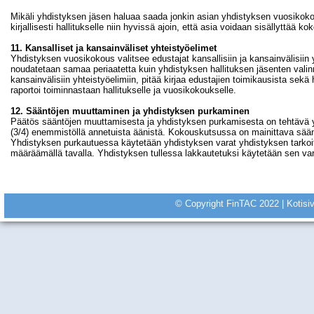
Mikäli yhdistyksen jäsen haluaa saada jonkin asian yhdistyksen vuosikokou
kirjallisesti hallitukselle niin hyvissä ajoin, että asia voidaan sisällyttää k
11. Kansalliset ja kansainväliset yhteistyöelimet
Yhdistyksen vuosikokous valitsee edustajat kansallisiin ja kansainvälisiin y
noudatetaan samaa periaatetta kuin yhdistyksen hallituksen jäsenten valinna
kansainvälisiin yhteistyöelimiin, pitää kirjaa edustajien toimikausista sek
raportoi toiminnastaan hallitukselle ja vuosikokoukselle.
12. Sääntöjen muuttaminen ja yhdistyksen purkaminen
Päätös sääntöjen muuttamisesta ja yhdistyksen purkamisesta on tehtävä
(3/4) enemmistöllä annetuista äänistä. Kokouskutsussa on mainittava sää
Yhdistyksen purkautuessa käytetään yhdistyksen varat yhdistyksen tark
määräämällä tavalla. Yhdistyksen tullessa lakkautetuksi käytetään sen va
© Copyright FinTAC 2022 |
Kotisi