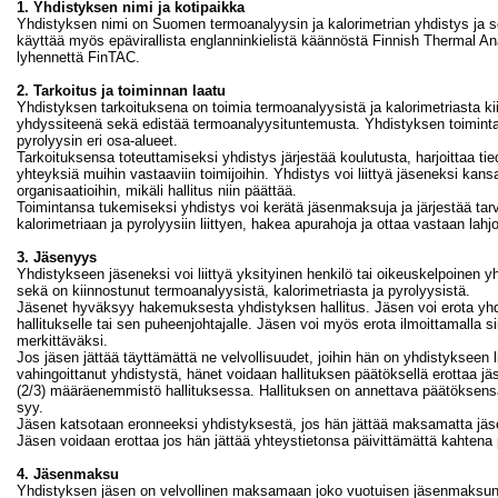
1. Yhdistyksen nimi ja kotipaikka
Yhdistyksen nimi on Suomen termoanalyysin ja kalorimetrian yhdistys ja 
käyttää myös epävirallista englanninkielistä käännöstä Finnish Thermal Ana
lyhennettä FinTAC.
2. Tarkoitus ja toiminnan laatu
Yhdistyksen tarkoituksena on toimia termoanalyysistä ja kalorimetriasta ki
yhdyssiteenä sekä edistää termoanalyysituntemusta.
Yhdistyksen toiminta
pyrolyysin eri osa-alueet.
Tarkoituksensa toteuttamiseksi yhdistys järjestää koulutusta, harjoittaa tie
yhteyksiä muihin vastaaviin toimijoihin. Yhdistys voi liittyä jäseneksi kansal
organisaatioihin, mikäli hallitus niin päättää.
Toimintansa tukemiseksi yhdistys voi kerätä jäsenmaksuja ja järjestää tar
kalorimetriaan ja pyrolyysiin liittyen, hakea apurahoja ja ottaa vastaan lahjo
3. Jäsenyys
Yhdistykseen jäseneksi voi liittyä yksityinen henkilö tai oikeuskelpoinen 
sekä on kiinnostunut termoanalyysistä, kalorimetriasta ja pyrolyysistä.
Jäsenet hyväksyy hakemuksesta yhdistyksen hallitus. Jäsen voi erota yhdist
hallitukselle tai sen puheenjohtajalle. Jäsen voi myös erota ilmoittamalla
merkittäväksi.
Jos jäsen jättää täyttämättä ne velvollisuudet, joihin hän on yhdistykseen l
vahingoittanut yhdistystä, hänet voidaan hallituksen päätöksellä erottaa
(2/3) määräenemmistö hallituksessa. Hallituksen on annettava päätöksensä 
syy.
Jäsen katsotaan eronneeksi yhdistyksestä, jos hän jättää maksamatta jä
Jäsen voidaan erottaa jos hän jättää yhteystietonsa päivittämättä kahtena
4. Jäsenmaksu
Yhdistyksen jäsen on velvollinen maksamaan joko vuotuisen jäsenmaksun