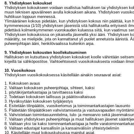
8. Yhdistyksen kokoukset
Yhdistyksen kokoukseen voidaan osallistua hallituksen tai yhdistyksen ko
muun teknisen apuvälineen avulla kokouksen aikana. Yhdistyksen vuosiko
huhtikuun loppuun mennessä.
Ylimääräinen kokous pidetään, kun yhdistyksen kokous niin päättää, kun hal
kymmenesosa (1/10) yhdistyksen jäsenistä sitä hallitukselta erityisesti ilmoi
pidettävä kolmenkymmenen vuorokauden kuluessa siitä, kun vaatimus sen pi
Yhdistyksen kokouksissa on jokaisella jäsenellä yksi ääni. Yhdistyksen ko
määrätty, se mielipide, jota on kannattanut yli puolet annetuista äänistä
puheenjohtajan ääni, henkilövaalissa kuitenkin arpa.
9. Yhdistyksen kokousten koollekutsuminen
Hallituksen on kutsuttava yhdistyksen kokoukset koolle vähintään seitsemä
kirjeillä tai sähköpostitse. Vaihtoehtoisesti vuosikokouksesta voidaan ilmo
10. Vuosikokous
Yhdistyksen vuosikokouksessa käsitellään ainakin seuraavat asiat:
1. Kokouksen avaus
2. Valitaan kokouksen puheenjohtaja, sihteeri, kaksi
1. pöytäkirjantarkastajaa ja tarvittaessa kaksi
2. Todetaan kokouksen laillisuus ja päätösvaltaisuus
3. Hyväksytään kokouksen työjärjestys
4. Esitetään tilinpäätös, vuosikertomus ja toiminnantarkastajien lausunto
5. Päätetään tilinpäätöksen vahvistamisesta ja vastuuvapauden myöntämisest
6. Vahvistetaan toimintasuunnitelma, tulo- ja menoarvio sekä jäsenmaksu
7. Valitaan yhdistyksen puheenjohtaja ja muut hallituksen jäsenet sääntö
8. Valitaan yksi tai kaksi toiminnantarkastajaa ja heille varatoiminnantarkas
9. Valitaan edustajat kansallisiin ja kansainvälisiin yhteistyöelimiin
10. Käsitellään muut kokouskutsussa mainitut asiat.